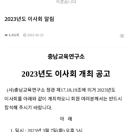
서겠습니다
2023년도 이사회 알림
4,492회
2023-02-23
충남교육연구소
년도 이사회 개최 공고
2023
사
충남교육연구소 정관 제
조에 의거
년도
(
)
17,18,19
2023
이사회를 아래와 같이 개최하오니 회원 여러분께서는 반드시
참석해 주시기 바랍니다
.
아
래
일시
년
월
일
화
오후
시
1.
: 2023
3
7
(
)
5