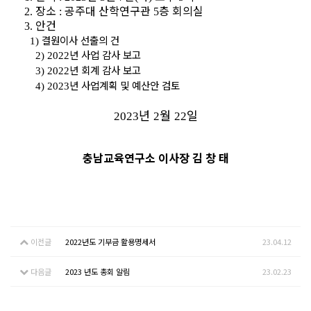
장소
공주대 산학연구관
층 회의실
2.
:
5
안건
3.
결원이사 선출의 건
1)
년 사업 감사 보고
2) 2022
년 회계 감사 보고
3) 2022
년 사업계획 및 예산안 검토
4) 2023
년
월
일
2023
2
22
충남교육연구소 이사장 김 창 태
이전글
2022년도 기부금 활용명세서
23.04.12
다음글
2023 년도 총회 알림
23.02.23