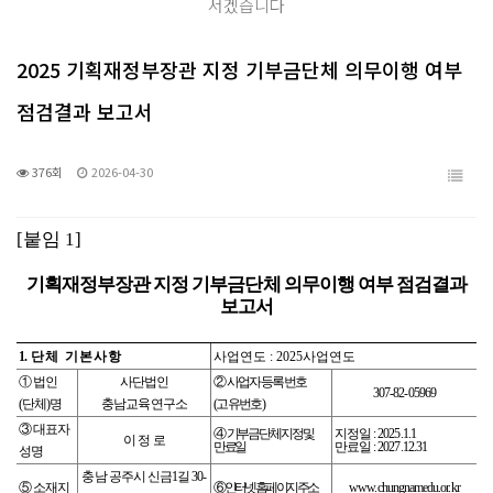
서겠습니다
2025 기획재정부장관 지정 기부금단체 의무이행 여부
점검결과 보고서
376회
2026-04-30
[
붙임
1]
기획재정부장관 지정 기부금단체 의무이행 여부 점검결과
보고서
1.
단체 기본사항
사업연도
: 2025
사업연도
①
법인
사단법인
②
사업자등록번호
307-82-05969
(
단체
)
명
충남교육연구소
(
고유번호
)
③
대표자
④
기부금단체 지정 및
지정일
: 2025.1.1
이 정 로
만료일
만료일
: 2027.12.31
성명
충남 공주시 신금
1
길
30-
⑤
소재지
⑥
인터넷 홈페이지 주소
www.chungnamedu.or.kr