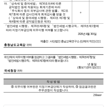
아
.
「
상속세 및 증여세법
」
제
50
조의
4
에 따른
공익법인 등에 적용되는 회계기준에 따라
「
주식회사 등의 외부감사에 관한 법률
」
제
2
조
○
제
7
호에 따른 감사인에게 회계감사를 받을 것
(
「
상속세 및 증여세법 시행령
」
제
43
조 제
3
항 및
제
4
항에 따른 공익법인등은 제외
)
「
법인세법 시행령
」
제
39
조제
6
항 및
「
법인세법 시행규칙
」
제
19
조제
1
항에
따라 지정기부금단체 의무이행 여부를
보고합니다
.
2026
년
4
월
301
일
제출인
:
사단법인 충남교육연구소
(
단체의 직인
)
[
인
]
충청남도교육감
귀하
위 단체의 의무이행 여부를 점검하고
그 결과를
「
법인세법 시행령
」
제
39
조제
7
항 및
「
법인세법 시행규칙
」
제
19
조
제
3
항에 따라 통보합니다
.
년 월 일
(
통보기관의 장
)
[
인
]
국세청장
귀하
작성방법
⑧
의무이행 여부란은 지정기부금단체가 작성하며
,
⑨
점검결과란은
주무관청이 작성합니다
.
210mm×