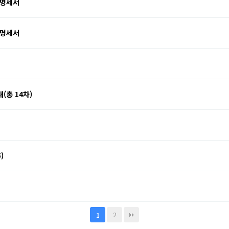
 명세서
 명세서
총 14차)
)
2
1