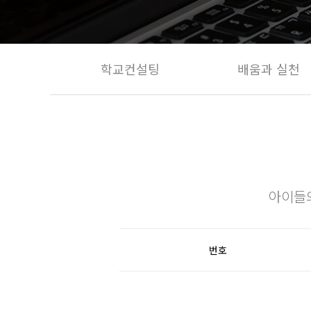
학교컨설팅
배움과 실천
아이들
번호